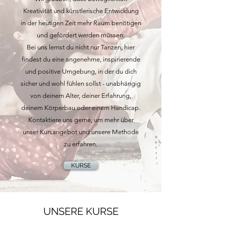
Kreativität und künstlerische Entwicklung
in der heutigen Zeit mehr Raum benötigen
und gefördert werden müssen.
Bei uns lernst du nicht nur Tanzen, hier
findest du eine angenehme, inspirierende
und positive Umgebung, in der du dich
sicher und wohl fühlen sollst - unabhängig
von deinem Alter, deiner Erfahrung,
deinem Körperbau oder einem Handicap.
Kontaktiere uns gerne, um mehr über
unser Kursangebot und unsere Methode
zu erfahren.
KURSE
UNSERE KURSE