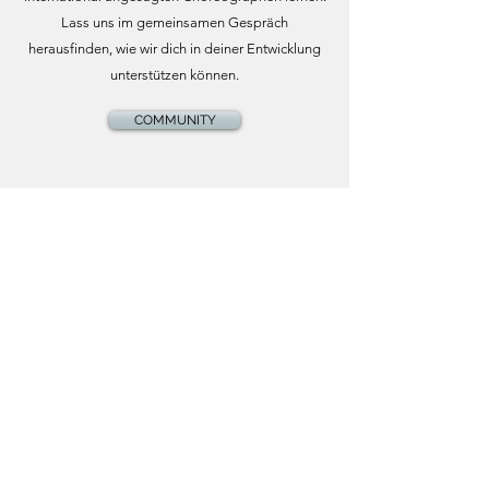
Lass uns im gemeinsamen Gespräch
herausfinden, wie wir dich in deiner Entwicklung
unterstützen können.
COMMUNITY
DU HAST FRAGEN? DANN
KONTAKTIERE UNS GERNE,
ODER BUCHE DIREKT EINE
PROBESTUNDE ODER EINEN
KURS!
KONTAKT