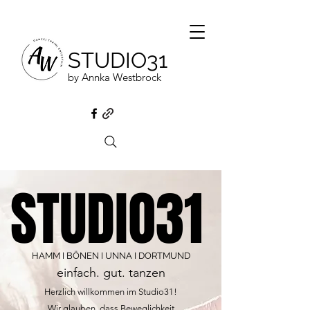
STUDIO31
by Annka Westbrock
STUDIO31
STUDIO31
HAMM I BÖNEN I UNNA I DORTMUND
einfach. gut. tanzen
Herzlich willkommen im Studio31!
Wir glauben, dass Beweglichkeit