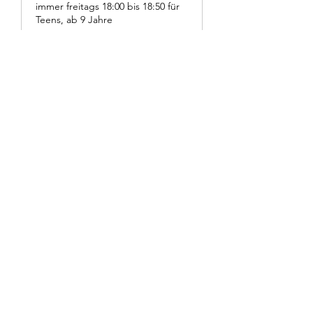
immer freitags 18:00 bis 18:50 für
Teens, ab 9 Jahre
Tage werden geladen ...
12
12 €
Euro
Buchen
Hip Hop Dance Club