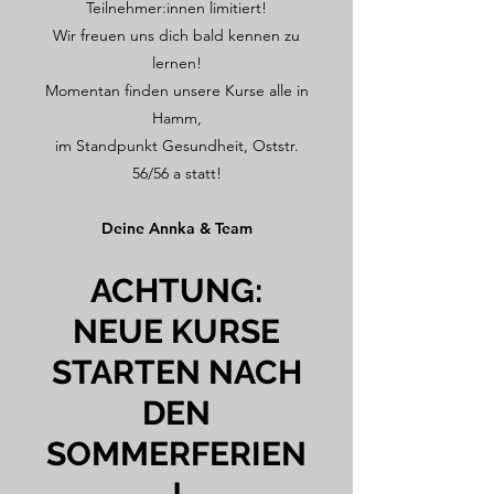
Teilnehmer:innen limitiert!
Wir freuen uns dich bald kennen zu
lernen!
Momentan finden unsere Kurse alle in
Hamm,
im Standpunkt Gesundheit, Oststr.
56/56 a statt!
Deine Annka & Team
ACHTUNG:
NEUE KURSE
STARTEN NACH
DEN
SOMMERFERIEN