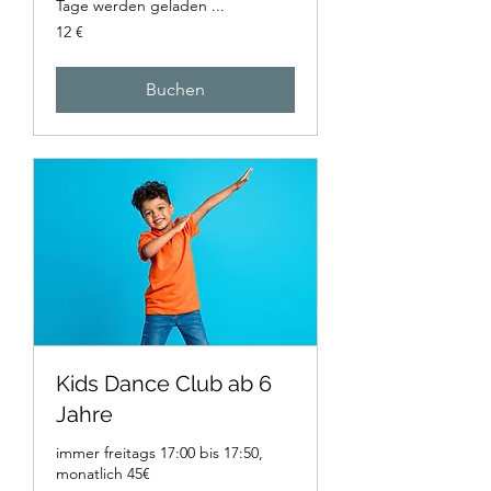
Tage werden geladen ...
12
12 €
Euro
Buchen
Kids Dance Club ab 6
Jahre
immer freitags 17:00 bis 17:50,
monatlich 45€