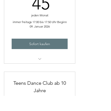
45€
45
jeden Monat
immer freitags 17:00 bis 17:50 Uhr Beginn
09. Januar 2026
Sofort kaufen
HipHop und Streetdance für Kids
von 6-9 Jahre
Teens Dance Club ab 10
Jahre
45€
€
45